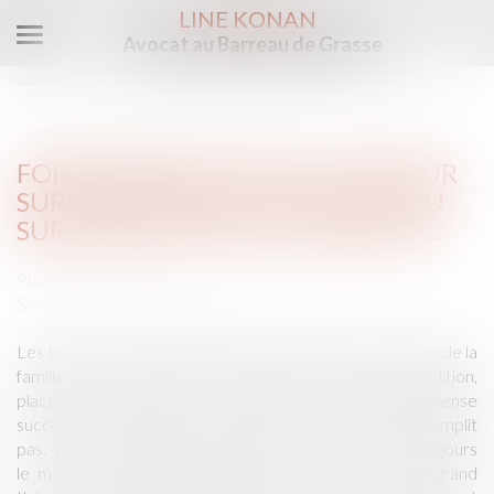
LINE KONAN
Avocat au Barreau de Grasse
Ouvrir
le
Vous êtes ici :
Accueil
Droit de la famille, des personnes et de leur patrimoine
menu
Forum Famille Dalloz » Retour sur les EGDF2016 : du nouveau sur l’article 267 du
code civil
FORUM FAMILLE DALLOZ » RETOUR
SUR LES EGDF2016 : DU NOUVEAU
SUR L’ARTICLE 267 DU CODE CIVIL
Publié le :
04/02/2016
Source :
forum-famille.dalloz.fr
Les travaux de la 12e édition des Etats généraux du droit de la
famille ont commencé hier matin. Cette nouvelle édition,
placée sous le signe de l’« anticipation », confirme l’immense
succès de l’événement. La maison de la Chimie ne désemplit
pas. 1 800 avocats étaient présents. Le schéma est toujours
le même : assemblée plénière le matin autour d’un grand