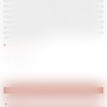
thème « Anticiper les crises familiales » (avec Irène Thèry et
Michel Grimaldi) et d’un panorama d’actualité juridique de la
famille toujours très apprécié. Une nouveauté, toutefois
s’agissant de l’actualité : la participation, aux côtés d’Anne-
Marie Leroyer (droit extra-patrimonial), de Natalie Fricéro
(procédure familiale) et de Christophe Vernières (droit
patrimonial). L’après-midi les avocats se sont répartis dans les
différents ateliers proposés...
Lire la suite
Droit de la famille, des personnes et de leur patrimoine
"SOS papa": Ils réclament le retour de leurs enfants
Lire la suite