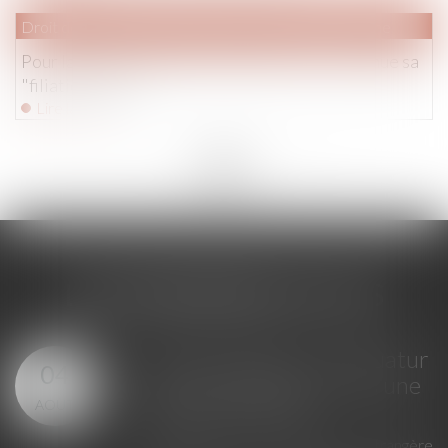
Droit de la famille, des personnes et de leur patrimoine
Pour la CEDH, un enfant a intérêt à voir reconnue sa
"filiation réelle"
Lire la suite
<<
<
...
9
10
11
12
13
14
15
...
>
>>
LES DERNIÈRES ACTUS
GPA à l'étranger : l'exequatur
04
reconnaît la filiation, pas une
AOÛT
adoption plénière
En principe, une décision étrangère