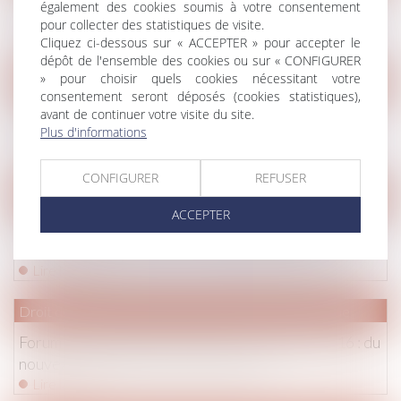
Tribunal de Créteil : les droits de visite entre parents
également des cookies soumis à votre consentement
et enfants mieux encadrés
pour collecter des statistiques de visite.
Lire la suite
Cliquez ci-dessous sur « ACCEPTER » pour accepter le
dépôt de l'ensemble des cookies ou sur « CONFIGURER
» pour choisir quels cookies nécessitant votre
Droit de la famille, des personnes et de leur patrimoine
consentement seront déposés (cookies statistiques),
Des pères divorcés privés de cartes Familles
avant de continuer votre visite du site.
Plus d'informations
nombreuses... Le Monde
Lire la suite
CONFIGURER
REFUSER
Droit de la famille, des personnes et de leur patrimoine
ACCEPTER
Si le majeur sous tutelle décide de comparaître sans
l’assistance d’un avocat - La Gazette du Palais
Lire la suite
Droit de la famille, des personnes et de leur patrimoine
Forum Famille Dalloz » Retour sur les EGDF2016 : du
nouveau sur l’article 267 du code civil
Lire la suite