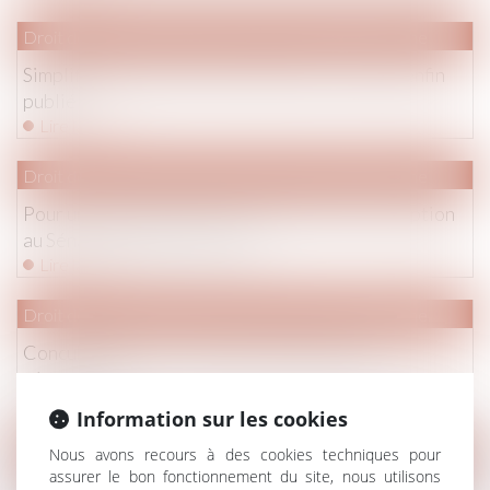
Droit de la famille, des personnes et de leur patrimoine
Simplification du droit de la famille : le décret enfin
publié !
Lire la suite
Droit de la famille, des personnes et de leur patrimoine
Pour une meilleure protection de l’enfant : adoption
au Sénat en nouvelle lecture
Lire la suite
Droit de la famille, des personnes et de leur patrimoine
Concubinage : Le sort du prêt immobilier à la
séparation
Lire la suite
Information sur les cookies
Droit de la famille, des personnes et de leur patrimoine
Nous avons recours à des cookies techniques pour
assurer le bon fonctionnement du site, nous utilisons