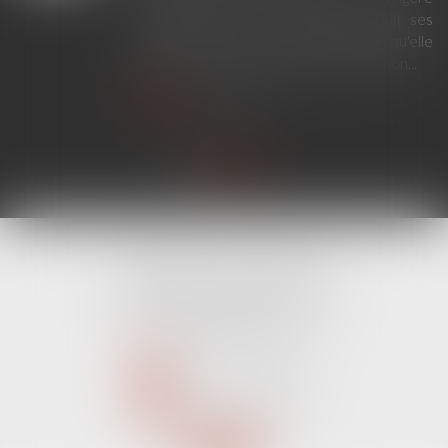
établissant un lien de filiation produit ses
effets en France sans exequatur lorsqu'elle
ne nécessite aucune mesure d'exécution...
Lire la suite
CABINET LINE KONAN
520 Avenue Janvier Passero
06210 MANDELIEU LA NAPOULE
Tél :
04 89 68 80 60
NOUS CONTACTER
NOUS LOCALISER