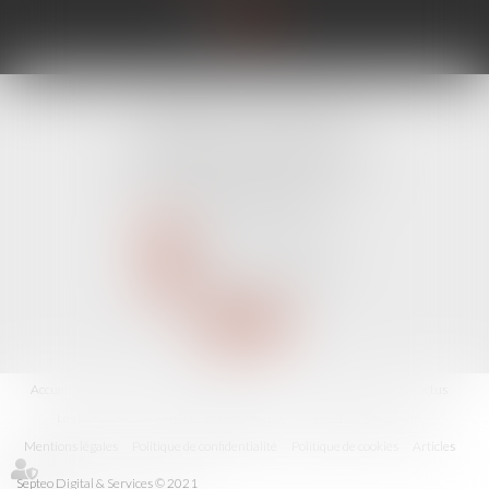
CABINET LINE KONAN
520 Avenue Janvier Passero
06210 MANDELIEU LA NAPOULE
Tél :
04 89 68 80 60
NOUS CONTACTER
NOUS LOCALISER
Accueil
Avocat
Domaines d'intervention
Fiches pratiques
Les actus
Les honoraires
Annonces immobilières
Contact
Plan du site
Mentions légales
Politique de confidentialité
Politique de cookies
Articles
Septeo Digital & Services © 2021