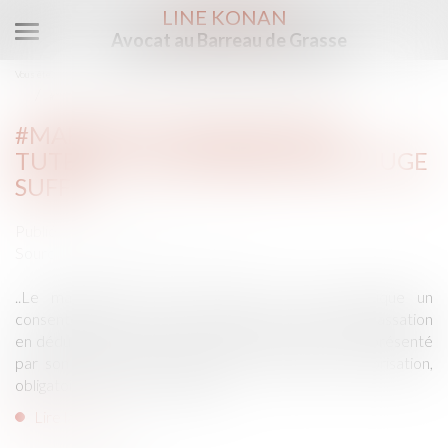
LINE KONAN
Avocat au Barreau de Grasse
Ouvrir
le
Vous êtes ici :
Accueil
Droit de la famille, des personnes et de leur patrimoine
menu
#Mariage du majeur sous tutelle : l'autorisation du juge suffit
#MARIAGE DU MAJEUR SOUS
TUTELLE : L'AUTORISATION DU JUGE
SUFFIT
Publié le :
16/12/2015
Source :
interetsprives.grouperf.com
..Le mariage est un acte dont la nature implique un
consentement strictement personnel : la Cour de cassation
en déduit qu’un majeur sous tutelle n’a pas à être représenté
par son tuteur ou sa tutrice pour demander l’autorisation,
obligatoire, du juge des tutelles...
Lire la suite