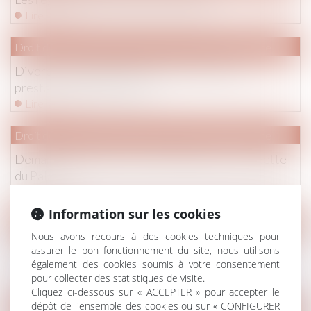
Lire la suite
Droit de la famille, des personnes et de leur patrimoine
Divorce : comment obtenir la révision d'une
prestation compensatoire
Lire la suite
Droit de la famille, des personnes et de leur patrimoine
Demande en #divorce et office du juge - La Gazette
du Palais
Lire la suite
Information sur les cookies
Droit de la famille, des personnes et de leur patrimoine
Nous avons recours à des cookies techniques pour
Mariage, divorce, garde partagée : radiographie du
assurer le bon fonctionnement du site, nous utilisons
couple français
également des cookies soumis à votre consentement
pour collecter des statistiques de visite.
Lire la suite
Cliquez ci-dessous sur « ACCEPTER » pour accepter le
dépôt de l'ensemble des cookies ou sur « CONFIGURER