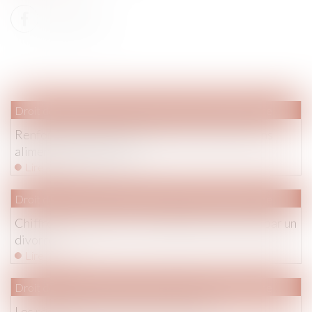
Droit de la famille, des personnes et de leur patrimoine
Renforcement des garanties contre les pensions
alimentaires impayées
Lire la suite
Droit de la famille, des personnes et de leur patrimoine
Chiffre sur la Famille : un mariage sur deux finit par un
divorce
Lire la suite
Droit de la famille, des personnes et de leur patrimoine
Les régimes matrimoniaux via fiducial