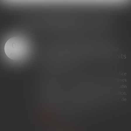
LES DERNIÈRES ACTUS
Loi du 23 juillet 2026 : les
07
principales évolutions de la
AOÛT
justice criminelle et des droits
des victimes
La loi du 23 juillet 2026 sur la justice
criminelle et le respect des victimes
modernise la procédure pénale afin
d'améliorer le fonctionnement de la justice,
de renforcer les droits des victimes et de
simplifier certaines procédures...
Lire la suite