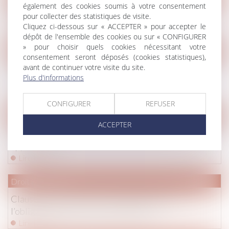
également des cookies soumis à votre consentement
Renforcer la fiabilité et l'encadrement du DPE
pour collecter des statistiques de visite.
Cliquez ci-dessous sur « ACCEPTER » pour accepter le
Lire la suite
dépôt de l'ensemble des cookies ou sur « CONFIGURER
» pour choisir quels cookies nécessitant votre
Droit immobilier
consentement seront déposés (cookies statistiques),
avant de continuer votre visite du site.
L'exécutif renforce la lutte contre l'habitat indigne et
Plus d'informations
les marchands de sommeil
Lire la suite
CONFIGURER
REFUSER
Droit immobilier
ACCEPTER
Encadrement des loyers : petit point sur les sanctions
applicables
Lire la suite
Droit immobilier
Clause de non-recours : pas d’exonération de
l’obligation de délivrance du bailleur
Lire la suite