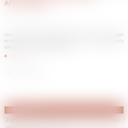
APPLICABLES
Publié le :
20/05/2025
Source :
www.editions-legislatives.fr
Une réponse ministérielle récapitule les moyens d'encourager
et de faire respecter l'encadrement des loyers des logements
dans les zones où il est applicable...
Lire la suite
Droit immobilier
Passoires thermiques : vers un assouplissement des
règles de location en France ?