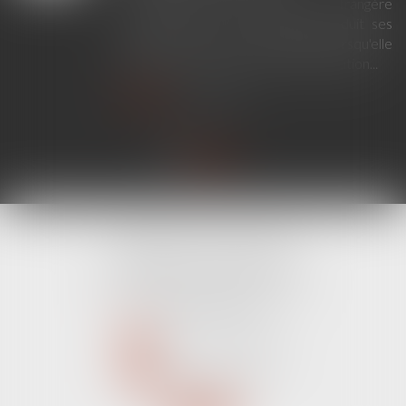
En principe, une décision étrangère
établissant un lien de filiation produit ses
effets en France sans exequatur lorsqu'elle
ne nécessite aucune mesure d'exécution...
Lire la suite
CABINET LINE KONAN
520 Avenue Janvier Passero
06210 MANDELIEU LA NAPOULE
Tél :
04 89 68 80 60
NOUS CONTACTER
NOUS LOCALISER