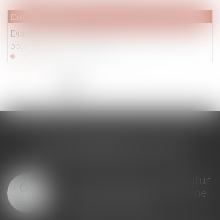
Droit immobilier
Diagnostic de performance énergétique : un plan
pour restaurer la confiance
Lire la suite
<<
<
1
2
3
4
5
6
7
...
>
>>
LES DERNIÈRES ACTUS
GPA à l'étranger : l'exequatur
04
reconnaît la filiation, pas une
AOÛT
adoption plénière