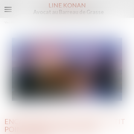
LINE KONAN
Avocat au Barreau de Grasse
Ouvrir
le
Vous êtes ici :
Accueil
Droit immobilier
menu
Encadrement des loyers : petit point sur les sanctions applicables
ENCADREMENT DES LOYERS : PETIT
POINT SUR LES SANCTIONS