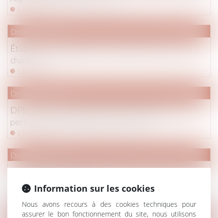
Lire la suite
Droit immobilier
Étiquette énergétique -Calcul du DPE : ce qui va
changer
Lire la suite
Droit immobilier
DPE : la lutte contre la fraude aux diagnostics de
performance énergétique se renforce
Lire la suite
Droit immobilier
Action paulienne : la créance doit être certaine, mais
pas forcément chiffrée
Information sur les cookies
Lire la suite
Nous avons recours à des cookies techniques pour
assurer le bon fonctionnement du site, nous utilisons
Droit immobilier