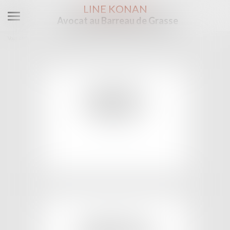
LINE KONAN
Avocat au Barreau de Grasse
Ouvrir
le
Vous êtes ici :
Domaines d'intervention
Droit de la famille
menu
DIVORCE
DROIT DE LA
FAMILLE
EN SAVOIR PLUS
IMMOBILIER