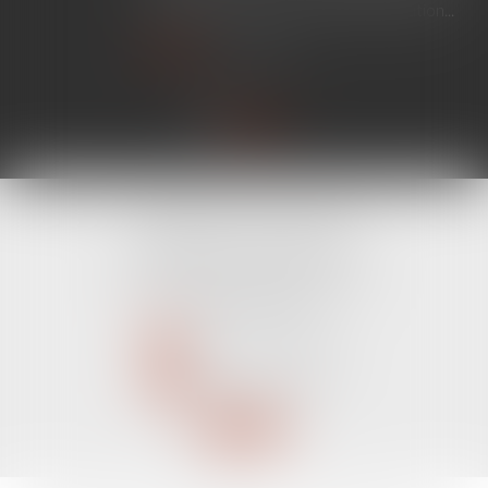
ne nécessite aucune mesure d'exécution...
Lire la suite
CABINET LINE KONAN
520 Avenue Janvier Passero
06210 MANDELIEU LA NAPOULE
Tél :
04 89 68 80 60
NOUS CONTACTER
NOUS LOCALISER