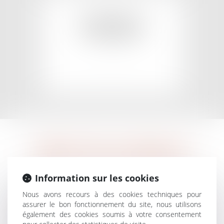
EN SAVOIR PLUS
DOMMAGES
CORPORELS
EN SAVOIR PLUS
DROIT DE LA FAMILLE
Information sur les cookies
Le cabinet vous assiste et vous soutient dans toutes les
Nous avons recours à des cookies techniques pour
démarches amiables utiles pour sortir amiablement de vos
assurer le bon fonctionnement du site, nous utilisons
difficultés familiales. En effet, Me KONAN prend à cœur
également des cookies soumis à votre consentement
d’éviter le contentieux inutile. En matière familiale, surtout