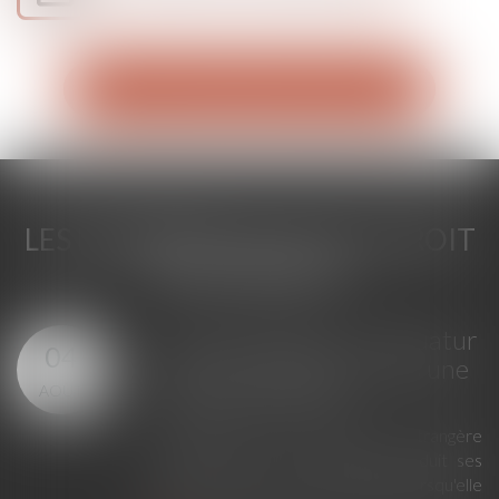
Voir tous les domaines d'intervention
LES DERNIÈRES ACTUS DU DROIT
DE LA FAMILLE
GPA à l'étranger : l'exequatur
04
reconnaît la filiation, pas une
AOÛT
adoption plénière
En principe, une décision étrangère
établissant un lien de filiation produit ses
effets en France sans exequatur lorsqu'elle