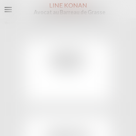
LINE KONAN
Avocat au Barreau de Grasse
Ouvrir
le
Vous êtes ici :
Domaines d'intervention
Copropriété
menu
DIVORCE
DROIT DE LA
FAMILLE
EN SAVOIR PLUS
IMMOBILIER