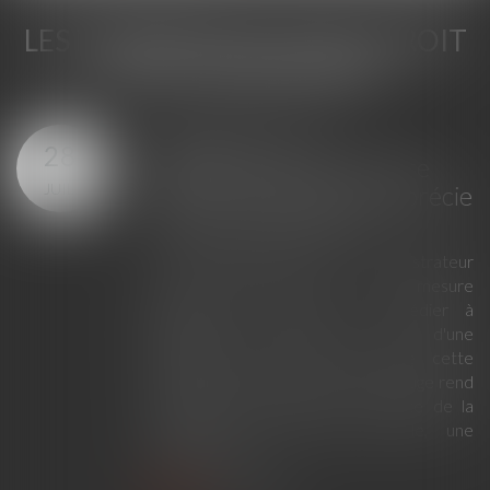
LES DERNIÈRES ACTUS DU DROIT
DE LA COPROPRIÉTÉ
Désignation d'un
28
administrateur provisoire
JUIL.
l'absence de syndic s'apprécie
au jour du jugement
La désignation d'un administrateur
provisoire constitue une mesure
exceptionnelle destinée à remédier à
l'absence de syndic au sein d'une
copropriété. Encore faut-il que cette
situation existe toujours lorsque le juge rend
sa décision. En l'espèce, à la suite de la
démission d'un syndic bénévole, une
copropriétaire ...