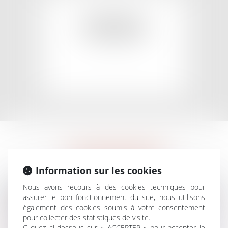
EN SAVOIR PLUS
DOMMAGES
CORPORELS
EN SAVOIR PLUS
COPROPRIÉTÉ
Information sur les cookies
Nous avons recours à des cookies techniques pour
Me KONAN vous assiste pour contester les procès-
assurer le bon fonctionnement du site, nous utilisons
verbaux d'assemblée générale de votre copropriété.
également des cookies soumis à votre consentement
Soit le procès-verbal rejette une demande que vous avez
pour collecter des statistiques de visite.
Cliquez ci-dessous sur « ACCEPTER » pour accepter le