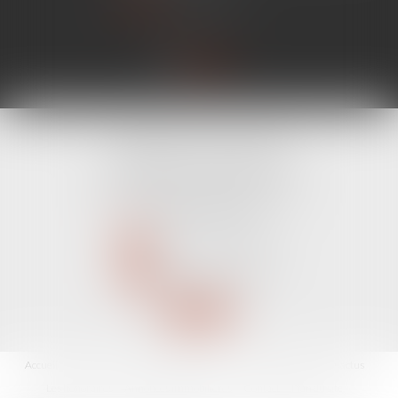
Lire la suite
CABINET LINE KONAN
520 Avenue Janvier Passero
06210 MANDELIEU LA NAPOULE
Tél :
04 89 68 80 60
NOUS CONTACTER
NOUS LOCALISER
Accueil
Avocat
Domaines d'intervention
Fiches pratiques
Les actus
Les honoraires
Annonces immobilières
Contact
Plan du site