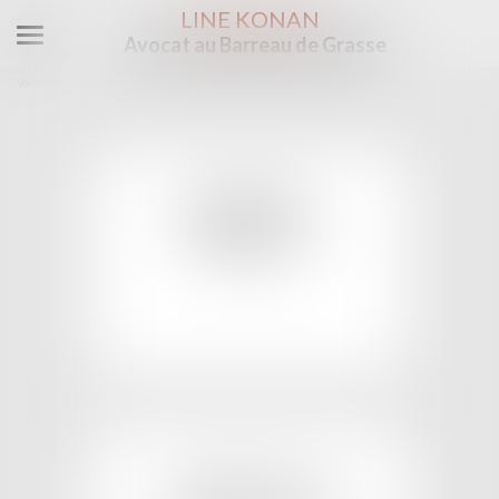
LINE KONAN
Avocat au Barreau de Grasse
Ouvrir
le
Vous êtes ici :
Domaines d'intervention
Droit de l'immobilier et du patrimoine
menu
DIVORCE
DROIT DE LA
FAMILLE
EN SAVOIR PLUS
IMMOBILIER