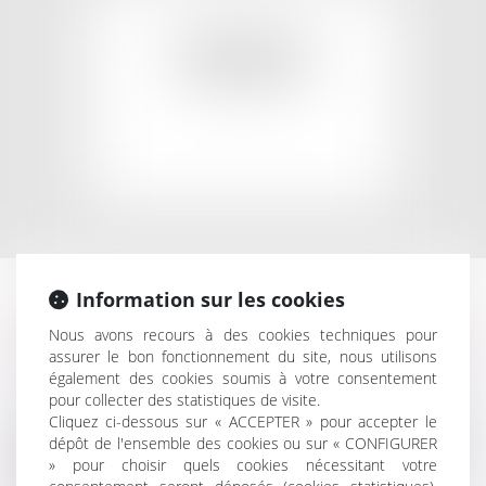
EN SAVOIR PLUS
DOMMAGES
CORPORELS
Information sur les cookies
EN SAVOIR PLUS
DROIT DE L'IMMOBILIER ET
Nous avons recours à des cookies techniques pour
assurer le bon fonctionnement du site, nous utilisons
DU PATRIMOINE
également des cookies soumis à votre consentement
pour collecter des statistiques de visite.
Cliquez ci-dessous sur « ACCEPTER » pour accepter le
Le cabinet vous conseille et vous assiste en matière de :
dépôt de l'ensemble des cookies ou sur « CONFIGURER
» pour choisir quels cookies nécessitant votre
Dommages immobiliers :