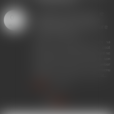
Assurance construction : le
07
dépassement du montant
AOÛT
maximal garanti peut exclure
toute couverture
Lorsqu'un contrat d'assurance limite sa
garantie aux opérations dont le coût
n'excède pas un certain montant, l'assuré ne
peut prétendre à la couverture de son
assureur s'il intervient sur un chantier
dépassant ce seuil sans avoir obtenu
l'extension de garantie prévue au contrat...
Lire la suite